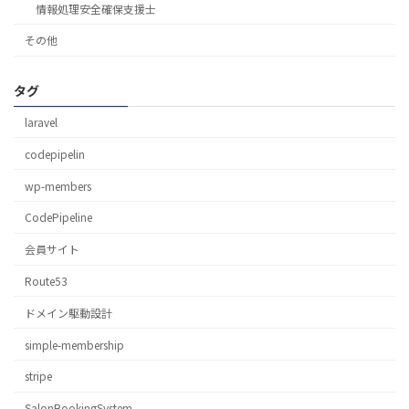
情報処理安全確保支援士
その他
タグ
laravel
codepipelin
wp-members
CodePipeline
会員サイト
Route53
ドメイン駆動設計
simple-membership
stripe
SalonBookingSystem