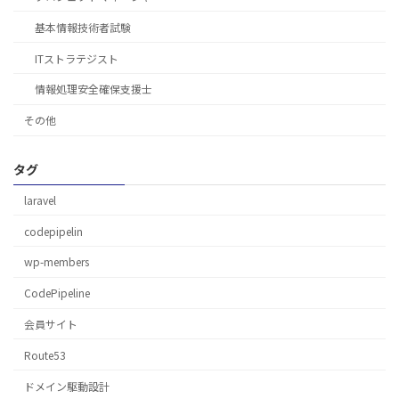
基本情報技術者試験
ITストラテジスト
情報処理安全確保支援士
その他
タグ
laravel
codepipelin
wp-members
CodePipeline
会員サイト
Route53
ドメイン駆動設計