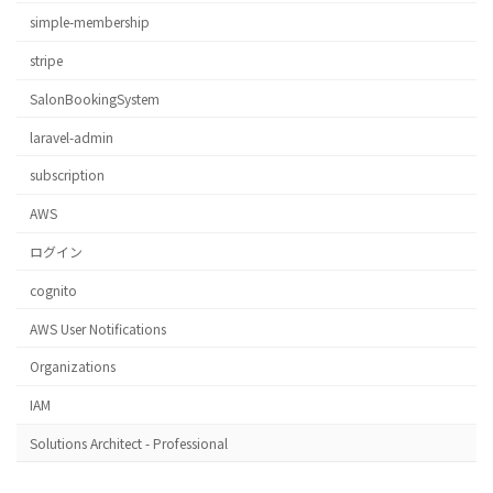
simple-membership
stripe
SalonBookingSystem
laravel-admin
subscription
AWS
ログイン
cognito
AWS User Notifications
Organizations
IAM
Solutions Architect - Professional