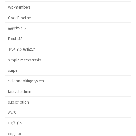
wp-members
CodePipeline
会員サイト
Route53
ドメイン駆動設計
simple-membership
stripe
SalonBookingSystem
laravel-admin
subscription
AWS
ログイン
cognito