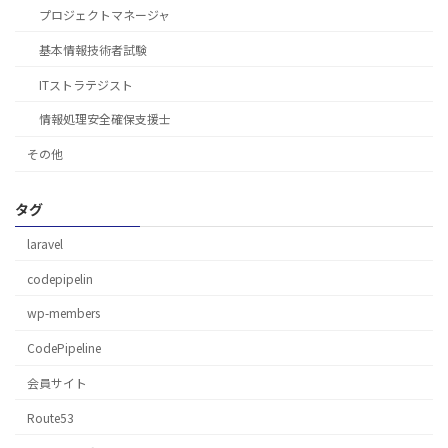
プロジェクトマネージャ
基本情報技術者試験
ITストラテジスト
情報処理安全確保支援士
その他
タグ
laravel
codepipelin
wp-members
CodePipeline
会員サイト
Route53