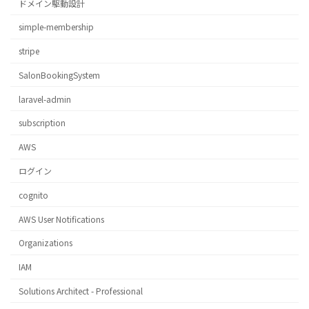
ドメイン駆動設計
simple-membership
stripe
SalonBookingSystem
laravel-admin
subscription
AWS
ログイン
cognito
AWS User Notifications
Organizations
IAM
Solutions Architect - Professional