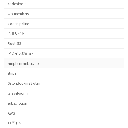
codepipelin
wp-members
CodePipeline
会員サイト
Route53
ドメイン駆動設計
simple-membership
stripe
SalonBookingSystem
laravel-admin
subscription
AWS
ログイン