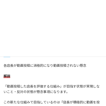
[B社の現状]（１）店舗運営と課題
時間制限をかけなければならない制約ではないですが、短時間の
動画にまとめることが効果的な学習につながるという事ですね。
（３）動画を投稿した店長を評価する仕組みを
新たに取り入れたことは,どのような懸念への
対応であるか,25字以内で述べよ。
解答
各店長が動画投稿に消極的になり動画投稿されない懸念
解説
「動画投稿した店長を評価する仕組み」が目指す状態が実現しな
いこと・反対の状態が懸念事項になります。
この新たな仕組みで目指しているのは『店長が積極的に動画を投