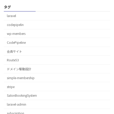
タグ
laravel
codepipelin
wp-members
CodePipeline
会員サイト
Route53
ドメイン駆動設計
simple-membership
stripe
SalonBookingSystem
laravel-admin
subscription