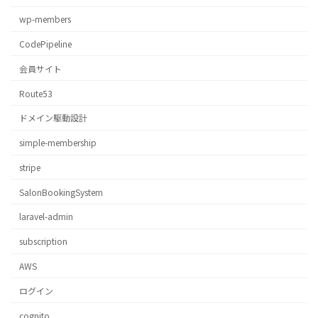
wp-members
CodePipeline
会員サイト
Route53
ドメイン駆動設計
simple-membership
stripe
SalonBookingSystem
laravel-admin
subscription
AWS
ログイン
cognito