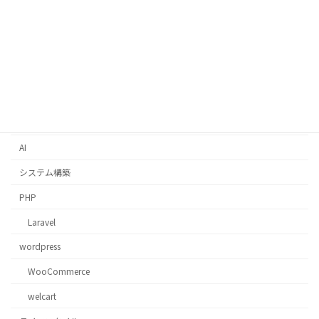
Python
Django
AWS
コスト最適化
Docker
AI
システム構築
PHP
Laravel
wordpress
WooCommerce
welcart