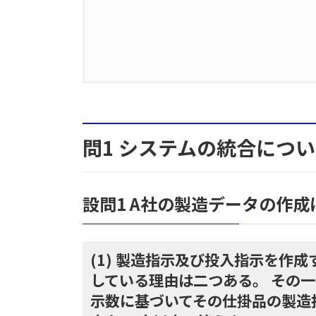
1.
問1 システムの統合について
1.1.
設問1 A社の製造データの作
問1 システムの統合につ
1.1.1.
(1) 製造指示及び投入指示
成している理由は二つある。 
示数に基づいてその仕掛品の製
を40字以内で答えよ。
設問1 A社の製造データの作
1.1.2.
(2) 製造データを作成す
か。時間計算区分が “比例” 又は
(1) 製造指示及び投入指示を作成す
に応じて四則演算子を用いて答
している理由は二つある。 その
示数に基づいてその仕掛品の製造
1.2.
設問2 [システム統合の方針]