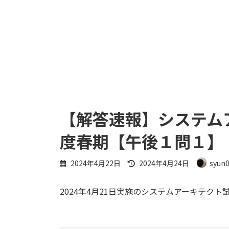
【解答速報】システム
度春期【午後１問１】
最
2024年4月22日
2024年4月24日
syun
終
更
2024年4月21日実施のシステムアーキテク
新
日
時
: