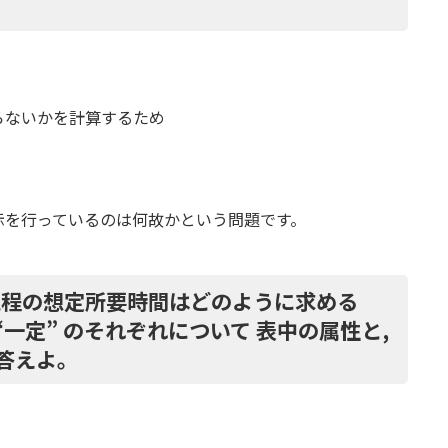
庫管理有無フラグの値を設定する規則を, 30 字以
主キーを追加するファイルを二つ答えよ。また、追加
らないかを計算するため
0字以内で答えよ。
合後のシステムを利用して原材料調達業務を実施す
務手続上の変更点は何か。 25 字以内で答え
示を行っているのは何故かという問題です。
]について答えよ。
各工程の想定所要時間はどのように求める
“一定” のそれぞれについて 表中の属性と,
ある作業とは何か。40字以内で答えよ。
答えよ。
はどのように改善されたか。その内容を30字以内