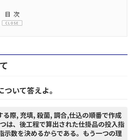
目次
成について答えよ。
いて
を作成する際, 充填, 殺菌, 調合,仕込の順番で作
その一つは、後工程で算出された仕掛品の投入指
造指示数を決めるからである。もう一つの理由
成について答えよ。
る際, 各工程の想定所要時間はどのように求める
 “一定” のそれぞれについて 表中の属性と,必要
る際, 充填, 殺菌, 調合,仕込の順番で作成
えよ。
一つは、後工程で算出された仕掛品の投入指
指示数を決めるからである。もう一つの理
について答えよ。