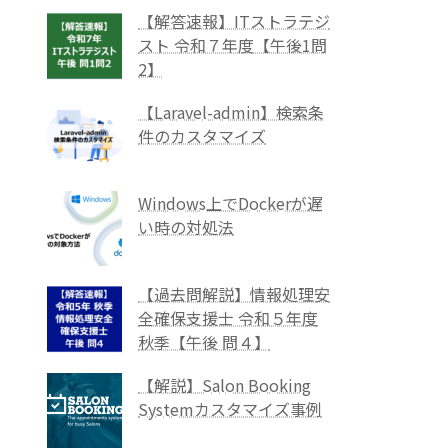
【解答速報】ITストラテジ
スト 令和７年度【午後1問
2】
【Laravel-admin】検索条
件のカスタマイズ
Windows上でDockerが遅
い時の対処法
【過去問解説】情報処理安
全確保支援士 令和５年度
秋季【午後 問４】
【解説】Salon Booking
Systemカスタマイズ事例