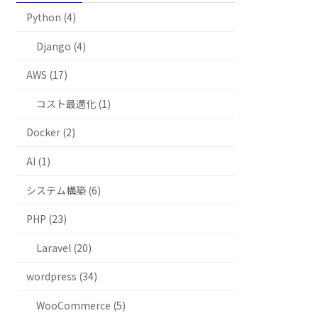
Python (4)
Django (4)
AWS (17)
コスト最適化 (1)
Docker (2)
AI (1)
システム構築 (6)
PHP (23)
Laravel (20)
wordpress (34)
WooCommerce (5)