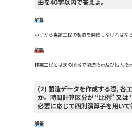
由を40字以内で答えよ。
1.2.1.
(1) 本文中の下線 1で在
内で答えよ。
解答
1.2.2.
(2) 本文中の下線2で
いつから当該工程の製造を開始しなければな
が必要になったB社の要件を, 3
解説
1.2.3.
(3) B社が,合併後に統
るに当たり,仕入先に依頼する業
作業工程とは逆の順番で製造指示及び投入指
よ。
1.3.
設問3 [システム稼働後の評価
(2) 製造データを作成する際, 
か。時間計算区分が “比例” 又は 
1.3.1.
(1) 本文中の下線 3の
必要に応じて四則演算子を用いて
1.3.2.
(2) 本社管理部門の業務
で答えよ。
解答