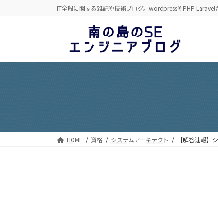
コ
ナ
IT全般に関する雑記や技術ブログ。wordpressやPHP Laravel
ン
ビ
テ
ゲ
ン
ー
ツ
シ
へ
ョ
ス
ン
キ
に
ッ
移
プ
動
HOME
資格
システムアーキテクト
【解答速報】シ