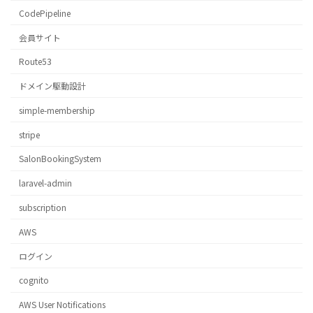
CodePipeline
会員サイト
Route53
ドメイン駆動設計
simple-membership
stripe
SalonBookingSystem
laravel-admin
subscription
AWS
ログイン
cognito
AWS User Notifications