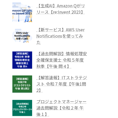
【生成AI】Amazon Qがリ
リース【re:Invent 2023】
【新サービス】AWS User
Notificationsを使ってみ
た
【過去問解説】情報処理安
全確保支援士 令和５年度
秋季【午後 問４】
【解答速報】ITストラテジ
スト 令和７年度【午後1問
2】
プロジェクトマネージャー
過去問解説【令和２年 午
後１】