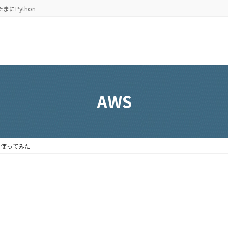
たまにPython
AWS
nsを使ってみた