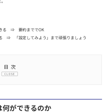
た。
り理解できる ⇒ 要約まででOK
知設定ができる ⇒ 「設定してみよう」まで頑張りましょう
目次
ができるのか
ionsは何ができるのか
定してみよう