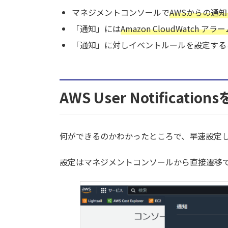
マネジメントコンソールで
AWSからの通
2.4.
配信チャネル
「通知」には
Amazon CloudWatch アラ
「通知」に対しイベントルールを設定する
2.4.1.
Eメール
2.4.2.
AWS Chatbot
AWS User Notificat
2.4.3.
AWS コンソールモバイル
3.
イベント通知を飛ばしてみた
何ができるのかわかったところで、早速設定
3.1.
マネジメントコンソールの通
設定はマネジメントコンソールから直接遷移
3.2.
メールでの通知
3.3.
複数イベント発生時の通知
4.
まとめ