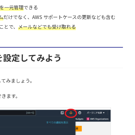
知を一元管理
できる
ーム
だけでなく、AWS サポートケースの更新なども含む
ことで、
メールなどでも受け取れる
ionsを設定してみよう
アプリ
してみましょう。
知
できます。