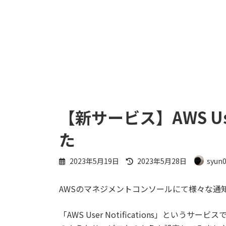
【新サービス】AWS User
た
最
2023年5月19日
2023年5月28日
syun
終
更
AWSのマネジメントコンソールにて様々な通
新
日
時
「AWS User Notifications」と
: