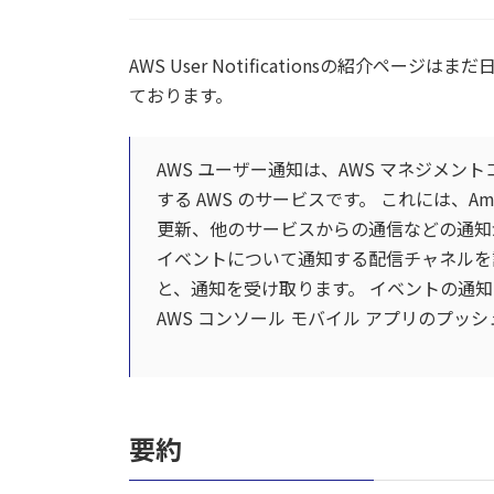
2.1.
設定画面
AWS User Notificationsの紹介
2.2.
AWS User Notifications通
ております。
2.2.1.
通知ハブ
AWS ユーザー通知は、AWS マネジメン
する AWS のサービスです。 これには、Amaz
2.3.
イベントルール作成
更新、他のサービスからの通信などの通知
イベントについて通知する配信チャネルを
2.3.1.
AWSサービスの名前
と、通知を受け取ります。 イベントの通知は、
2.3.2.
イベントタイプ
AWS コンソール モバイル アプリのプ
2.3.3.
リージョン
2.3.4.
集約設定
要約
2.3.5.
高度なフィルター