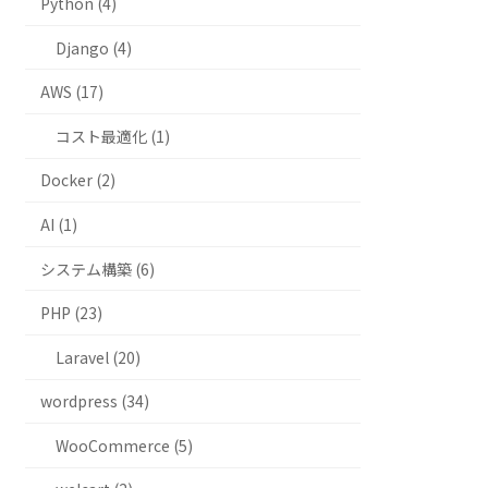
Python (4)
Django (4)
AWS (17)
コスト最適化 (1)
Docker (2)
AI (1)
システム構築 (6)
PHP (23)
Laravel (20)
wordpress (34)
WooCommerce (5)