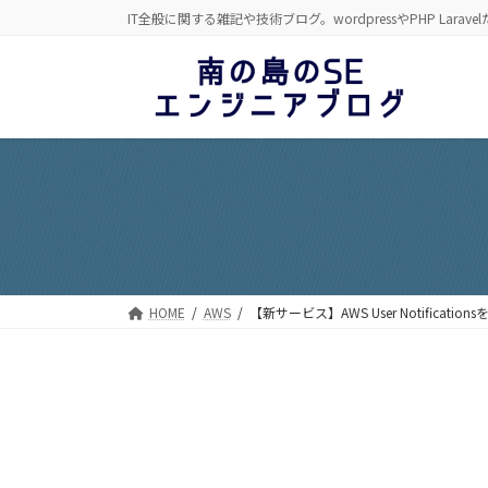
コ
ナ
IT全般に関する雑記や技術ブログ。wordpressやPHP Laravel
ン
ビ
テ
ゲ
ン
ー
ツ
シ
へ
ョ
ス
ン
キ
に
ッ
移
プ
動
HOME
AWS
【新サービス】AWS User Notificatio